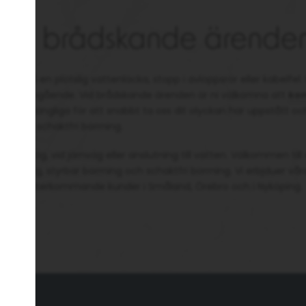
g vid brådskande ärende
pstå en plötslig vattenläcka, stopp i avloppsrör eller kabelfel. 
ärdas omgående. Vid brådskande ärenden är ni välkomna att
kon
är vi tillgängliga för att snabbt ta oss dit olyckan har uppstått 
ng och schaktfri borrning.
er väg, vid järnväg eller anslutning till vatten. Välkommen till
der väg, styrbar borrning och schaktfri borrning. Vi erbjduer våra 
 nya och återkommande kunder i Småland, Örebro och i Nyköping.