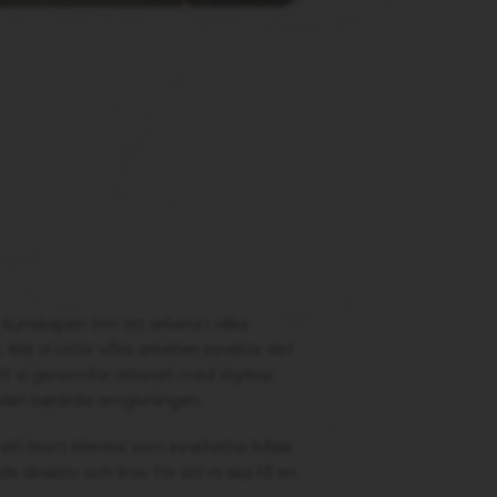
r kunskapen om att arbeta i olika
är vi utför våra arbeten innebär det
l att vi genomför arbetet med styrbar
 i den berörda omgivningen.
 ett brett klientel som innefattar både
e direktiv och krav för att ni ska få en