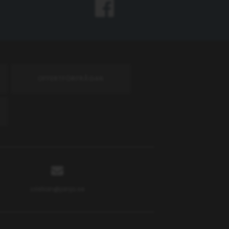
OFFERTFÖRFRÅGAN
cristian@janjo.se