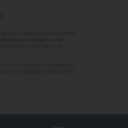
n
I de flesta fall behöver problematiken
takta oss
eller
ringa
för snabb
och åtgärdar det med hjälp av vår
 oss på Jan Johansson i Åtvidaberg! Vi
tjänster i Linköping, Norrköping och i