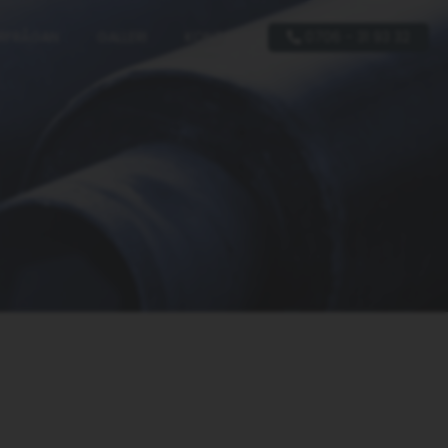
RFRÅGAN
GALLERI
KONTAKT
0706 - 31 93 32