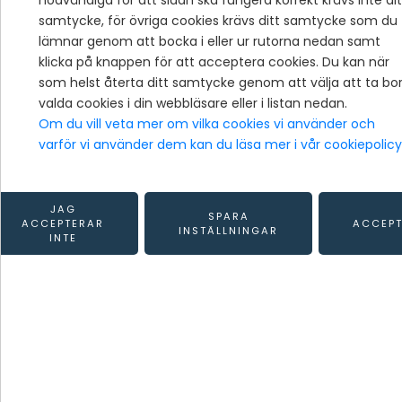
nödvändiga för att sidan ska fungera korrekt krävs inte dit
TILLBAKA TILL TJÄNSTER
samtycke, för övriga cookies krävs ditt samtycke som du
lämnar genom att bocka i eller ur rutorna nedan samt
Behöver du hjälp 
klicka på knappen för att acceptera cookies. Du kan när
borra för lösa din
som helst återta ditt samtycke genom att välja att ta bor
valda cookies i din webbläsare eller i listan nedan.
bredbands-, elkab
Om du vill veta mer om vilka cookies vi använder och
varför vi använder dem kan du läsa mer i vår cookiepolicy
vattenlednings- el
avloppsproblem?
JAG
SPARA
ACCEPTERAR
ACCEP
INSTÄLLNINGAR
INTE
Vi erbjuder styrd borrning för nya som
återkommande kunder. Vi kan genomfö
borrning som till exempel borra under 
vattendrag och järnvägar för att
lösa 
ditt företags problem.
Med vår teknik kan vi genomföra schak
borrning, ha kontroll över riktning i sid