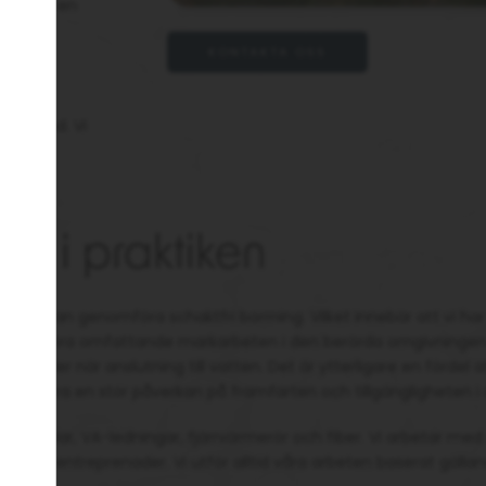
igt. Från en
e rör för
KONTAKTA OSS
öping,
rgötland. Vi
under i
ing i praktiken
 att vi kan genomföra schaktfri borrning. Vilket innebär att vi ha
enomföra omfattande markarbeten i den berörda omgivningen. N
rnväg eller när anslutning till vatten. Det är ytterligare en förde
lle innebära en stor påverkan på framfarten och tillgängligheten
 telekablar, VA-ledningar, fjärrvärmerör och fiber. Vi arbetar med
större entreprenader. Vi utför alltid våra arbeten baserat gälland