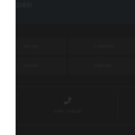
LA MEDIER!
OM OSS
TJÄNSTER
GALLERI
KONTAKT
96
0706 - 31 93 32