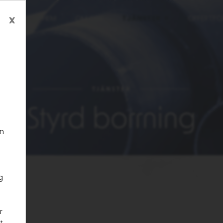
x
HEM
OM OSS
TJÄNSTER
OFFERTFÖ
TJÄNSTER
Styrd borrning
in
g
r